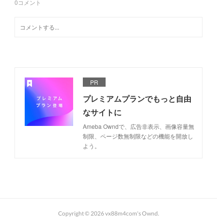
0
コメント
PR
プレミアムプランでもっと自由
なサイトに
Ameba Owndで、広告非表示、画像容量無
制限、ページ数無制限などの機能を開放し
よう。
Copyright ©
2026
vx88m4com's Ownd
.